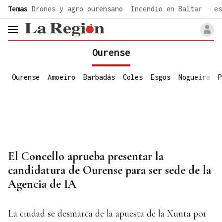
common.go-to-content
Temas
Drones y agro ourensano
Incendio en Baltar
Fes
header.menu.open
Ourense
Ourense
Amoeiro
Barbadás
Coles
Esgos
Nogueira
P
El Concello aprueba presentar la
candidatura de Ourense para ser sede de la
Agencia de IA
La ciudad se desmarca de la apuesta de la Xunta por