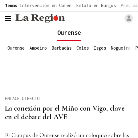
common.go-to-content
Temas
Intervención en Coren
Estafa en Burgos
Previsi
header.menu.open
Ourense
Ourense
Amoeiro
Barbadás
Coles
Esgos
Nogueira
P
ENLACE DIRECTO
La conexión por el Miño con Vigo, clave
en el debate del AVE
El Campus de Ourense realizó un coloquio sobre las