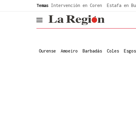
common.go-to-content
Temas
Intervención en Coren
Estafa en Bu
header.menu.open
Ourense
Amoeiro
Barbadás
Coles
Esgos