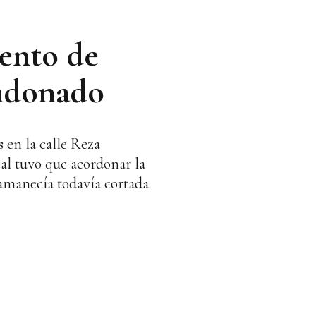
iento de
andonado
 en la calle Reza
ocal tuvo que acordonar la
 amanecía todavía cortada