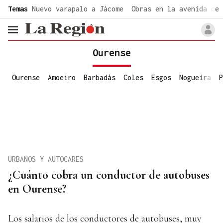
common.go-to-content
Temas
Nuevo varapalo a Jácome
Obras en la avenida de 
header.menu.open
Ourense
Ourense
Amoeiro
Barbadás
Coles
Esgos
Nogueira
P
URBANOS Y AUTOCARES
¿Cuánto cobra un conductor de autobuses
en Ourense?
Los salarios de los conductores de autobuses, muy