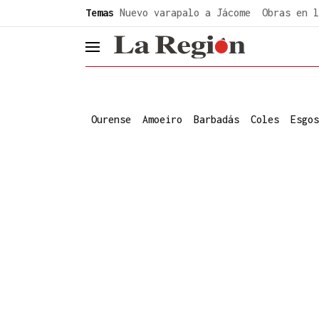
common.go-to-content
Temas
Nuevo varapalo a Jácome
Obras en l
header.menu.open
Ourense
Amoeiro
Barbadás
Coles
Esgos