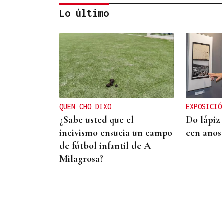
Lo último
ENTREVISTA
Jorge Vázquez: "Nuestro
objetivo a 2028 es crecer
creando valor para el
QUEN CHO DIXO
EXPOSICIÓ
accionista y para el equipo
¿Sabe usted que el
Do lápiz
que lo hace posible"
incivismo ensucia un campo
cen anos
de fútbol infantil de A
Milagrosa?