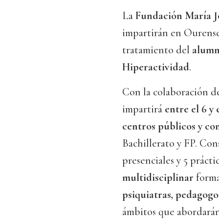
La
Fundación María J
impartirán en Ourens
tratamiento del
alumn
Hiperactividad
.
Con la colaboración de
impartirá
entre el 6 y 
centros públicos y co
Bachillerato y FP. Con
presenciales y 5 prácti
multidisciplinar
form
psiquiatras, pedagogo
ámbitos que abordará