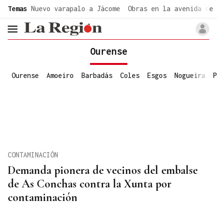
common.go-to-content
Temas
Nuevo varapalo a Jácome
Obras en la avenida de 
header.menu.open
Ourense
Ourense
Amoeiro
Barbadás
Coles
Esgos
Nogueira
P
CONTAMINACIÓN
Demanda pionera de vecinos del embalse
de As Conchas contra la Xunta por
contaminación