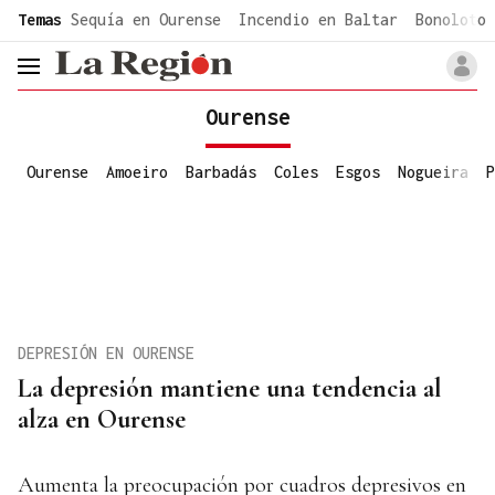
common.go-to-content
Temas
Sequía en Ourense
Incendio en Baltar
Bonoloto 
header.menu.open
Ourense
Ourense
Amoeiro
Barbadás
Coles
Esgos
Nogueira
P
DEPRESIÓN EN OURENSE
La depresión mantiene una tendencia al
alza en Ourense
Aumenta la preocupación por cuadros depresivos en