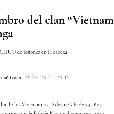
bro del clan “Vietnami
nga
l CHUO de lesiones en la cabeza
ctualizado:
07 Oct 2019 - 09:13
ia de los Vietnamitas, Adrián G.P, de 34 años,
 viernes por la Policía Nacional como presunto