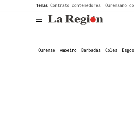
common.go-to-content
Temas
Contrato contenedores
Ourensano co
header.menu.open
Ourense
Amoeiro
Barbadás
Coles
Esgos