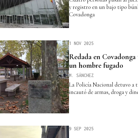
y registro en un bajo tipo bún
Covadonga
1 NOV 2025
Redada en Covadonga tr
un hombre fugado
M. SÁNCHEZ
La Policía Nacional detuvo a t
incautó de armas, droga y din
9 SEP 2025