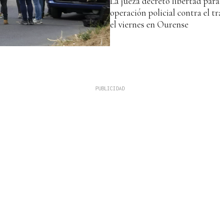
La jueza decretó libertad para 
operación policial contra el t
el viernes en Ourense