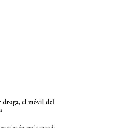
 droga, el móvil del
a
 en relación con la entrada