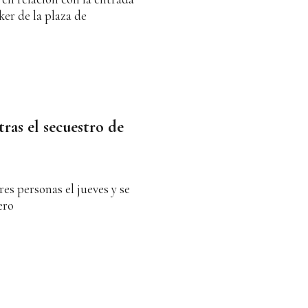
ker de la plaza de
as el secuestro de
res personas el jueves y se
ero