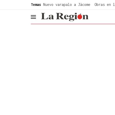
common.go-to-content
Temas
Nuevo varapalo a Jácome
Obras en l
header.menu.open