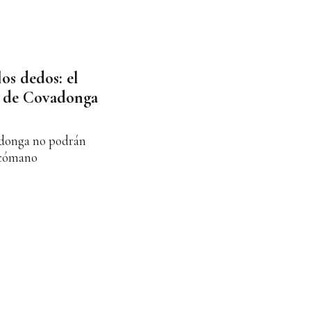
os dedos: el
r de Covadonga
adonga no podrán
xicómano