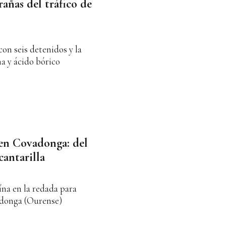
rañas del tráfico de
con seis detenidos y la
a y ácido bórico
 en Covadonga: del
cantarilla
na en la redada para
adonga (Ourense)