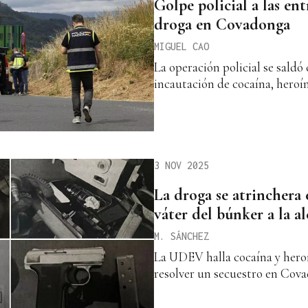
Golpe policial a las ent
droga en Covadonga
MIGUEL CAO
La operación policial se saldó 
incautación de cocaína, heroín
3 NOV 2025
La droga se atrinchera
váter del búnker a la al
M. SÁNCHEZ
La UDEV halla cocaína y heroí
resolver un secuestro en Cov