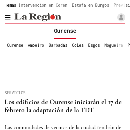
common.go-to-content
Temas
Intervención en Coren
Estafa en Burgos
Previsi
header.menu.open
Ourense
Ourense
Amoeiro
Barbadás
Coles
Esgos
Nogueira
P
SERVICIOS
Los edificios de Ourense iniciarán el 17 de
febrero la adaptación de la TDT
Las comunidades de vecinos de la ciudad tendrán de