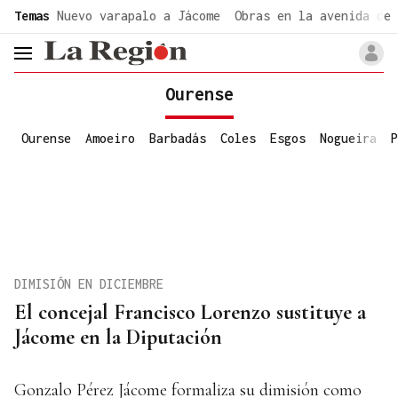
common.go-to-content
Temas
Nuevo varapalo a Jácome
Obras en la avenida de 
header.menu.open
Ourense
Ourense
Amoeiro
Barbadás
Coles
Esgos
Nogueira
P
DIMISIÓN EN DICIEMBRE
El concejal Francisco Lorenzo sustituye a
Jácome en la Diputación
Gonzalo Pérez Jácome formaliza su dimisión como