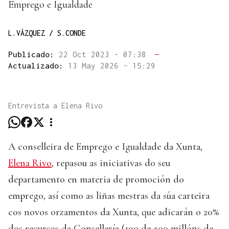
Emprego e Igualdade
L.VÁZQUEZ / S.CONDE
Publicado:
22 Oct 2023 - 07:38
—
Actualizado:
13 May 2026 - 15:29
Entrevista a Elena Rivo
A conselleira de Emprego e Igualdade da Xunta,
Elena Rivo
, repasou as iniciativas do seu
departamento en materia de promoción do
emprego, así como as liñas mestras da súa carteira
cos novos orzamentos da Xunta, que adicarán o 20%
dos recursos da Consellería (100 de 500 millóns de