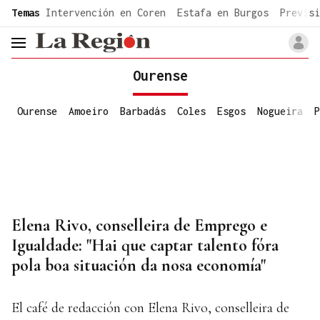
common.go-to-content
Temas
Intervención en Coren
Estafa en Burgos
Previsi
header.menu.open
Ourense
Ourense
Amoeiro
Barbadás
Coles
Esgos
Nogueira
P
Elena Rivo, conselleira de Emprego e
Igualdade: "Hai que captar talento fóra
pola boa situación da nosa economía"
El café de redacción con Elena Rivo, conselleira de