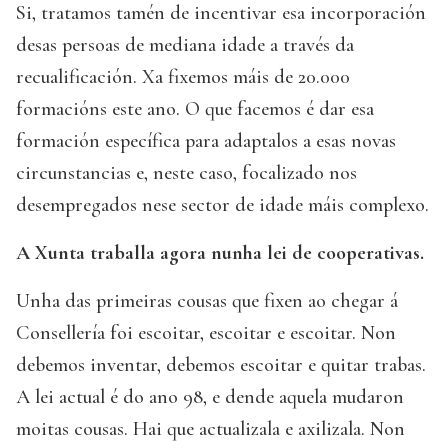
Si, tratamos tamén de incentivar esa incorporación
desas persoas de mediana idade a través da
recualificación. Xa fixemos máis de 20.000
formacións este ano. O que facemos é dar esa
formación específica para adaptalos a esas novas
circunstancias e, neste caso, focalizado nos
desempregados nese sector de idade máis complexo.
A Xunta traballa agora nunha lei de cooperativas.
Unha das primeiras cousas que fixen ao chegar á
Consellería foi escoitar, escoitar e escoitar. Non
debemos inventar, debemos escoitar e quitar trabas.
A lei actual é do ano 98, e dende aquela mudaron
moitas cousas. Hai que actualizala e axilizala. Non