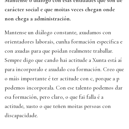
Mantense o diálogo con esas entidades que son de
carácter social e que moitas veces chegan onde
non chega a administración.
Mantense un diálogo constante, axudamos con
orientadores laborais, cunha formación especifica e
con axudas para que poidan realmente traballar.
Sempre digo que cando hai actitude a Xunta está aí
para incorporalo e axudalo coa formación. Creo que
o máis importante é ter actitude con c, porque a p
podemos incorporala. Con ese talento podemos dar
esa formación, pero claro, o que fai falla é a
actitude, xusto o que teñen moitas persoas con
discapacidade.