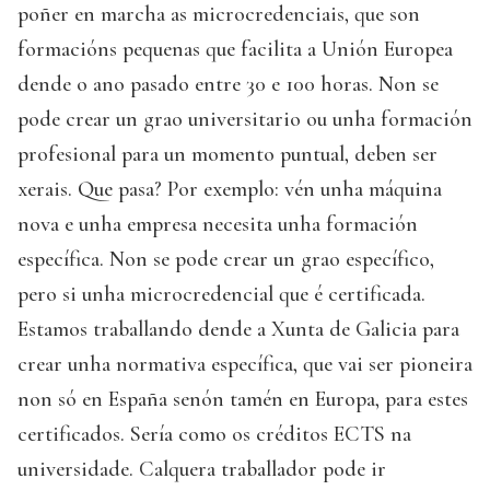
poñer en marcha as microcredenciais, que son
formacións pequenas que facilita a Unión Europea
dende o ano pasado entre 30 e 100 horas. Non se
pode crear un grao universitario ou unha formación
profesional para un momento puntual, deben ser
xerais. Que pasa? Por exemplo: vén unha máquina
nova e unha empresa necesita unha formación
específica. Non se pode crear un grao específico,
pero si unha microcredencial que é certificada.
Estamos traballando dende a Xunta de Galicia para
crear unha normativa específica, que vai ser pioneira
non só en España senón tamén en Europa, para estes
certificados. Sería como os créditos ECTS na
universidade. Calquera traballador pode ir