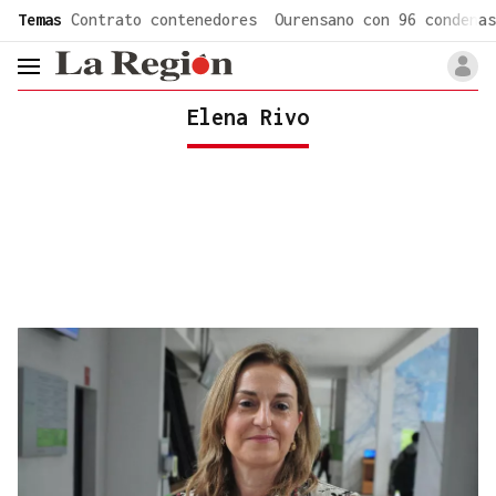
common.go-to-content
Temas
Contrato contenedores
Ourensano con 96 condenas
header.menu.open
Elena Rivo