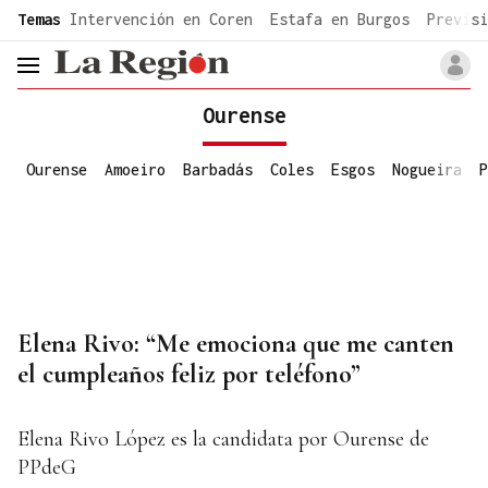
common.go-to-content
Temas
Intervención en Coren
Estafa en Burgos
Previsi
header.menu.open
Ourense
Ourense
Amoeiro
Barbadás
Coles
Esgos
Nogueira
P
Elena Rivo: “Me emociona que me canten
el cumpleaños feliz por teléfono”
Elena Rivo López es la candidata por Ourense de
PPdeG