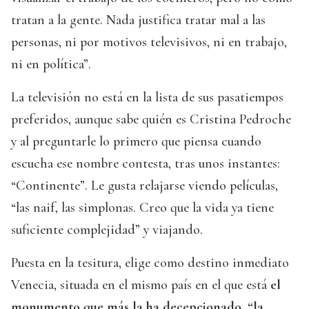
tratan a la gente. Nada justifica tratar mal a las
personas, ni por motivos televisivos, ni en trabajo,
ni en política”.
La televisión no está en la lista de sus pasatiempos
preferidos, aunque sabe quién es Cristina Pedroche
y al preguntarle lo primero que piensa cuando
escucha ese nombre contesta, tras unos instantes:
“Continente”. Le gusta relajarse viendo películas,
“las naif, las simplonas. Creo que la vida ya tiene
suficiente complejidad” y viajando.
Puesta en la tesitura, elige como destino inmediato
Venecia, situada en el mismo país en el que está
el
monumento que más la ha decepcionado, “la