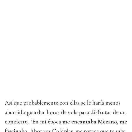
Así que probablemente con ellas se le haría menos
aburrido guardar horas de cola para disfrutar de un
concierto. “En mi época
me encantaba Mecano, me
fascinaba
. Ahora es Coldplay, me parece que te sube