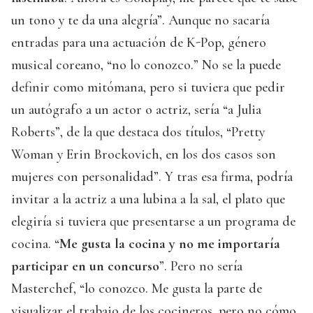
un tono y te da una alegría”. Aunque no sacaría
entradas para una actuación de K-Pop, género
musical coreano, “no lo conozco.” No se la puede
definir como mitómana, pero si tuviera que pedir
un autógrafo a un actor o actriz, sería “a Julia
Roberts”, de la que destaca dos títulos, “Pretty
Woman y Erin Brockovich, en los dos casos son
mujeres con personalidad”. Y tras esa firma, podría
invitar a la actriz a una lubina a la sal, el plato que
elegiría si tuviera que presentarse a un programa de
cocina. “
Me gusta la cocina y no me importaría
participar en un concurso
”. Pero no sería
Masterchef, “lo conozco. Me gusta la parte de
visualizar el trabajo de los cocineros, pero no cómo