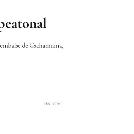
peatonal
el embalse de Cachamuíña,