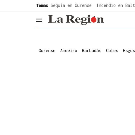
common.go-to-content
Temas
Sequía en Ourense
Incendio en Balt
header.menu.open
Ourense
Amoeiro
Barbadás
Coles
Esgos