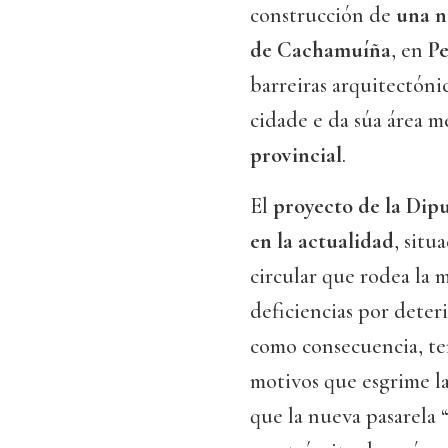
construcción de
una n
de Cachamuíña
, en
Pe
barreiras arquitectóni
cidade e da súa área m
provincial
.
El
proyecto de la Dip
en la actualidad
, situ
circular que rodea la 
deficiencias por deteri
como consecuencia, te
motivos que esgrime la
que la nueva pasarela “