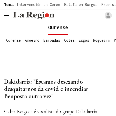
common.go-to-content
Temas
Intervención en Coren
Estafa en Burgos
Previsi
header.menu.open
Ourense
Ourense
Amoeiro
Barbadás
Coles
Esgos
Nogueira
P
Dakidarría: "Estamos desexando
desquitarnos da covid e incendiar
Benposta outra vez"
Gabri Reigosa é vocalista do grupo Dakidarría