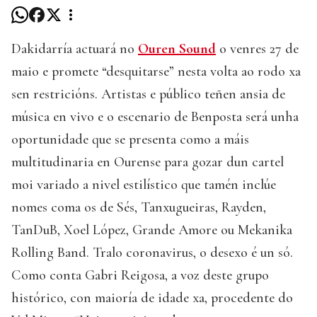
Dakidarría actuará no
Ouren Sound
o venres 27 de
maio e promete “desquitarse” nesta volta ao rodo xa
sen restricións. Artistas e público teñen ansia de
música en vivo e o escenario de Benposta será unha
oportunidade que se presenta como a máis
multitudinaria en Ourense para gozar dun cartel
moi variado a nivel estilístico que tamén inclúe
nomes coma os de Sés, Tanxugueiras, Rayden,
TanDuB, Xoel López, Grande Amore ou Mekanika
Rolling Band. Tralo coronavirus, o desexo é un só.
Como conta Gabri Reigosa, a voz deste grupo
histórico, con maioría de idade xa, procedente do