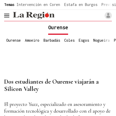
common.go-to-content
Temas
Intervención en Coren
Estafa en Burgos
Previsi
header.menu.open
Ourense
Ourense
Amoeiro
Barbadás
Coles
Esgos
Nogueira
P
Dos estudiantes de Ourense viajarán a
Silicon Valley
El proyecto Yuzz, especializado en asesoramiento y
formación tecnológica y desarrollado con el apoyo de