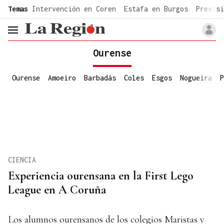
common.go-to-content
Temas
Intervención en Coren
Estafa en Burgos
Previsi
header.menu.open
Ourense
Ourense
Amoeiro
Barbadás
Coles
Esgos
Nogueira
P
CIENCIA
Experiencia ourensana en la First Lego
League en A Coruña
Los alumnos ourensanos de los colegios Maristas y