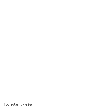
Kaloyan Genov, residente en Madrid: “Carballiño
me recuerda a mi infancia en Bulgaria, me hace
sentir como en casa”
Lo más visto