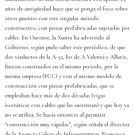
años de antigüedad hace que se ponga el foco sobre
otros puentes con este singular método
constructivo, con piezas prefabricadas sujetadas por
cables. En Ourense, la Xunta ha advertido al
Gobierno, según pudo saber este periódico, de que
dos viaductos de la A-52, los de A Valenzá y Allariz,
fueron construidos en el mismo periodo, por la
misma empresa (FCC) y con el mismo modelo de
construcción con piezas prefabricadas, que se
empleaban hace más de dos décadas (vigas
isostáticas con cables que las sustentan) y que hoy ya
no se utiliza. Se hacía entonces al permitir
“construcción muy rápidas”, según señala el director
de la Axencia Galega de Infraestruturas, Francisco