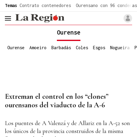
common.go-to-content
Temas
Contrato contenedores
Ourensano con 96 condenas
header.menu.open
Ourense
Ourense
Amoeiro
Barbadás
Coles
Esgos
Nogueira
P
Extreman el control en los “clones”
ourensanos del viaducto de la A-6
Los puentes de A Valenzá y de Allariz en la A-52 son
los únicos de la provincia construidos de la misma