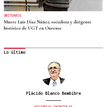
OBITUARIO
Muere Luis Díaz Núñez, socialista y dirigente
histórico de UGT en Ourense
Lo último
Plácido Blanco Bembibre
CANEDO
Un herido en la colisión entre dos coches en la
HISTORIAS INCREÍBLES