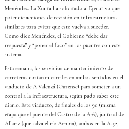
Menéndez. La Xunta ha solicitado al Ejecutivo que
potencie acciones de revisión en infraestructuras
similares para evitar que esto vuelva a suceder.
Como dice Menéndez, el Gobierno “debe dar
respuesta” y “poner el foco” en los puentes con este
sistema.
Esta semana, los servicios de mantenimiento de
carreteras cortaron carriles en ambos sentidos en el
viaducto de A Valenzá (Ourense) para someter a un
control a la infraestructura, según pudo saber este
diario. Este viaducto, de finales de los 90 (misma
etapa que el puente del Castro de la A-6), junto al de
Allariz (que salva el río Arnoia), ambos en la A-52,