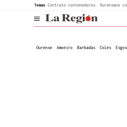
common.go-to-content
Temas
Contrato contenedores
Ourensano co
header.menu.open
Ourense
Amoeiro
Barbadás
Coles
Esgos