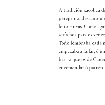
A tradición xacobea d
peregrino, descansou 
leito e uvas. Como a
sería boa para os xene
Toño lembraba cada m
empezaba a fallar, é 
barrio que os de Cane
encomendar ó patrón S