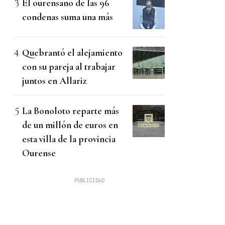
El ourensano de las 96
condenas suma una más
Quebrantó el alejamiento
con su pareja al trabajar
juntos en Allariz
La Bonoloto reparte más
de un millón de euros en
esta villa de la provincia
Ourense