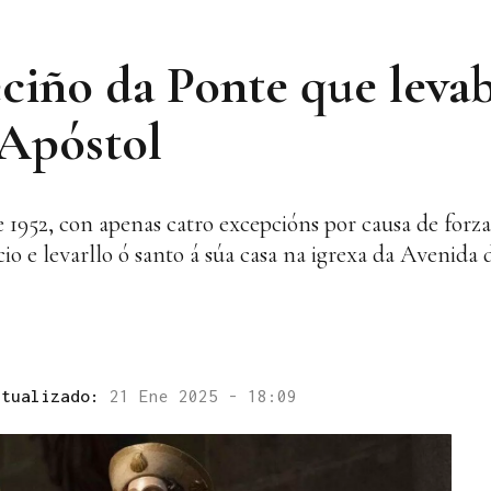
ciño da Ponte que levab
 Apóstol
e 1952, con apenas catro excepcións por causa de for
o e levarllo ó santo á súa casa na igrexa da Avenida 
ctualizado:
21 Ene 2025 - 18:09