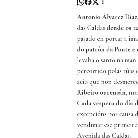
Antonio Álvarez Díaz
das Caldas
dende os 12
pasado en portar a im
do patrón da Ponte e 
levaba o santo na man
percorrido polas rúas
acio que non desmere
Ribeiro ourensán
, nu
Cada véspera do día d
excepcións por causa 
vendimar ese primeiro a
Avenida das Caldas.