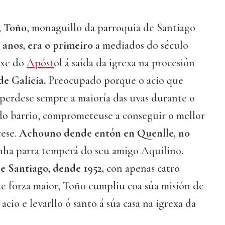
, Toño
, monaguillo da parroquia de Santiago
 anos, era o primeiro
a mediados do século
axe do
Apóst
ol á saída da igrexa na procesión
de Galicia.
Preocupado porque o acio que
 perdese sempre a maioría das uvas durante o
 do barrio, comprometeuse a conseguir o mellor
cese.
Achouno dende entón en Quenlle, no
nha parra temperá do seu amigo Aquilino
.
e Santiago, dende 1952,
con apenas catro
de forza maior, Toño cumpliu coa súa misión de
cio e levarllo ó santo á súa casa na igrexa da