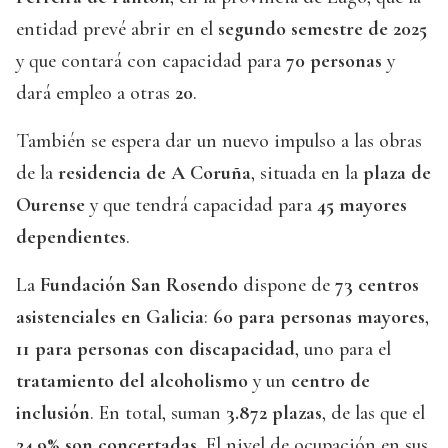
entidad prevé abrir en el
segundo semestre de 2025
y que contará con capacidad para
70 personas
y
dará empleo a otras
20
.
También se espera dar un nuevo impulso a las obras
de la
residencia de A Coruña
, situada en la
plaza de
Ourense
y que tendrá capacidad para
45 mayores
dependientes
.
La
Fundación San Rosendo
dispone de
73 centros
asistenciales en Galicia
:
60 para personas mayores
,
11 para personas con discapacidad
, uno para el
tratamiento del alcoholismo
y un
centro de
inclusión
. En total, suman
3.872 plazas
, de las que el
24,9% son concertadas
. El nivel de ocupación en sus