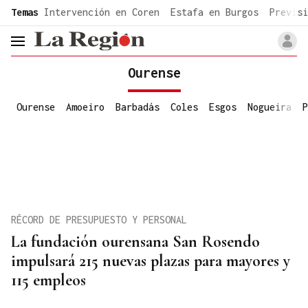
common.go-to-content
Temas
Intervención en Coren
Estafa en Burgos
Previsi
header.menu.open
Ourense
Ourense
Amoeiro
Barbadás
Coles
Esgos
Nogueira
P
RÉCORD DE PRESUPUESTO Y PERSONAL
La fundación ourensana San Rosendo
impulsará 215 nuevas plazas para mayores y
115 empleos