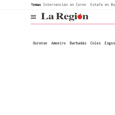
common.go-to-content
Temas
Intervención en Coren
Estafa en Bu
header.menu.open
Ourense
Amoeiro
Barbadás
Coles
Esgos