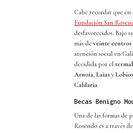
Cabe recordar que en
Fundación San Rosen
desfavorecidos. Bajo s
más de
veinte centros 
atención social en Gal
decidida por el
terma
Arnoia
,
Laias
y
Lobio
Caldaria
.
Becas Benigno Mo
Una de las formas de p
Rosendo es a través de