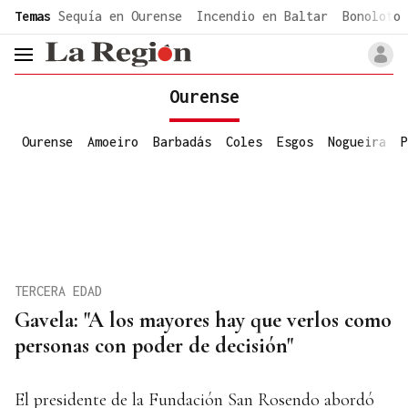
common.go-to-content
Temas
Sequía en Ourense
Incendio en Baltar
Bonoloto 
header.menu.open
Ourense
Ourense
Amoeiro
Barbadás
Coles
Esgos
Nogueira
P
TERCERA EDAD
Gavela: "A los mayores hay que verlos como
personas con poder de decisión"
El presidente de la Fundación San Rosendo abordó