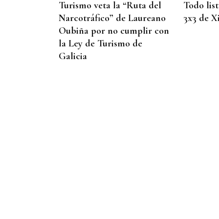
Turismo veta la “Ruta del
Todo lis
Narcotráfico” de Laureano
3x3 de X
Oubiña por no cumplir con
la Ley de Turismo de
Galicia
QUEN CHO DIXO
¿Sabe usted que en
Manzaneda el fútbol no
solo mueve balones,
también paellas gigantes?