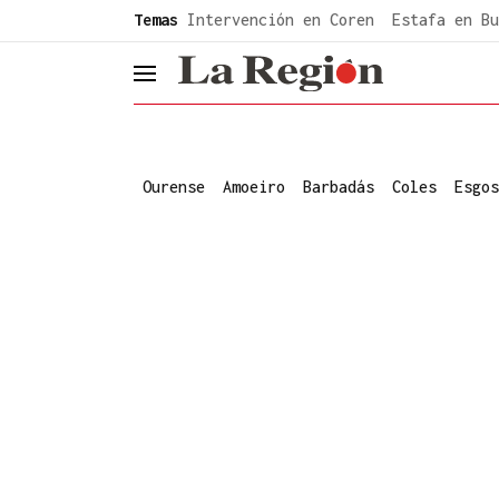
common.go-to-content
Temas
Intervención en Coren
Estafa en Bu
header.menu.open
Ourense
Amoeiro
Barbadás
Coles
Esgos