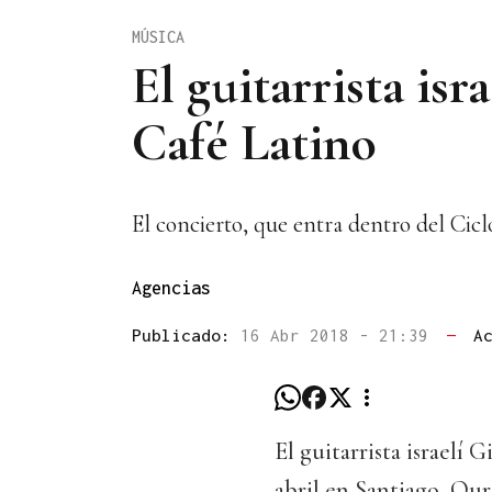
MÚSICA
El guitarrista is
Café Latino
El concierto, que entra dentro del Cicl
Agencias
Publicado:
16 Abr 2018 - 21:39
—
A
El guitarrista israelí 
abril en Santiago, Ou