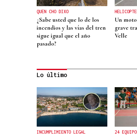
QUEN CHO DIXO
HELICOPTE
¿Sabe usted que lo de los
Un motor
incendios y las vías del tren
grave tra
sigue igual que el año
Velle
pasado?
Lo último
CANEDO
Un herido en la colisión
entre dos coches en la
entrada a las termas de
INCUMPLIMIENTO LEGAL
24 EQUIPO
Outariz