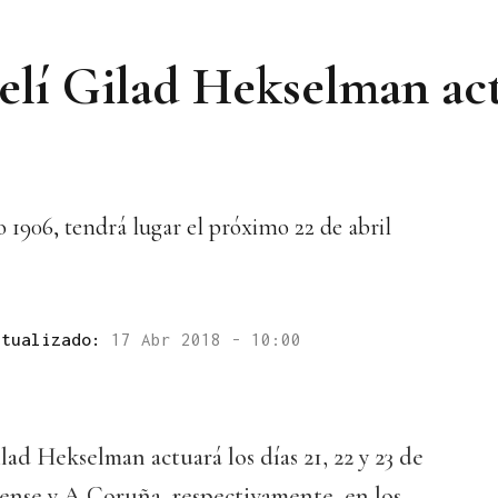
raelí Gilad Hekselman ac
o 1906, tendrá lugar el próximo 22 de abril
ctualizado:
17 Abr 2018 - 10:00
Gilad Hekselman actuará los días 21, 22 y 23 de
rense y A Coruña, respectivamente, en los