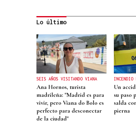
Lo último
CANEDO
Un herido en la colisión
entre dos coches en la
entrada a las termas de
SEIS AÑOS VISITANDO VIANA
INCENDIO 
Outariz
Ana Hornos, turista
Un accid
madrileña: "Madrid es para
su paso 
vivir, pero Viana do Bolo es
salda co
perfecto para desconectar
pierna
de la ciudad"