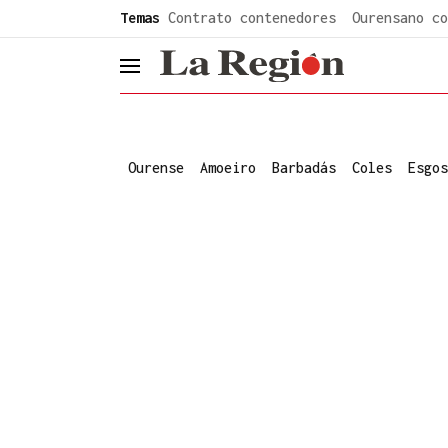
common.go-to-content
Temas
Contrato contenedores
Ourensano co
header.menu.open
Ourense
Amoeiro
Barbadás
Coles
Esgos