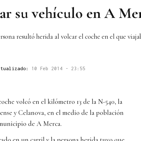
car su vehículo en A Me
ona resultó herida al volcar el coche en el que viaja
ctualizado:
10 Feb 2014 - 23:55
 coche volcó en el kilómetro 13 de la N-540, la
ense y Celanova, en el medio de la población
 municipio de A Merca.
ado en un carril y la persona herida tuvo que