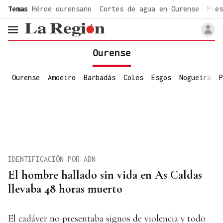
common.go-to-content
Temas
Héroe ourensano
Cortes de agua en Ourense
Pres
header.menu.open
Ourense
Ourense
Amoeiro
Barbadás
Coles
Esgos
Nogueira
P
IDENTIFICACIÓN POR ADN
El hombre hallado sin vida en As Caldas
llevaba 48 horas muerto
El cadáver no presentaba signos de violencia y todo