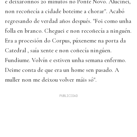
e deixáronnos 20 minutos no Ponte Novo. Alucinei,
non recoñecía a cidade boteime a chorar". Acabó
regresando de verdad años después. "Foi como unha
folla en branco. Cheguei e non recoñecía a ninguén.
Era a procesión do Corpus, púxeneme na porta da
Catedral , saía xente e non coñecía ningúen.
Fundiume. Volvín e estiven unha semana enfermo.
Deime conta de que era un home sen pasado. A
muller non me deixou volver máis só".