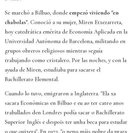
Se marchó a Bilbao, donde
empezó viviendo "en
chabolas"
. Conoció a su mujer, Miren Etxezarreta,
hoy catedrática emérita de Economía Aplicada en la
Universidad Autónoma de Barcelona, militando en
grupos obreros religiosos mientras seguía
trabajando como cristalero. Por las noches, y con la
ayuda de Miren, estudiaba para sacarse el
Bachillerato Elemental.
Cuando lo tuvo, emigraron a Inglaterra. "Ela xa
sacara Económicas en Bilbao e eu ao ter catro anos
traballados den Londres podía sacar o Bachillerato
Superior Inglés e despois ter unha beca para estudar
o que quixera". En 1972, "o neno máis pobre da praza