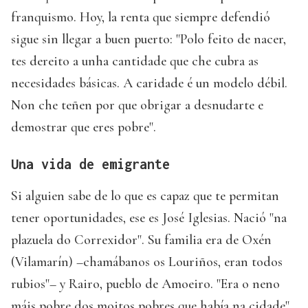
franquismo. Hoy, la renta que siempre defendió
sigue sin llegar a buen puerto: "Polo feito de nacer,
tes dereito a unha cantidade que che cubra as
necesidades básicas. A caridade é un modelo débil.
Non che teñen por que obrigar a desnudarte e
demostrar que eres pobre".
Una vida de emigrante
Si alguien sabe de lo que es capaz que te permitan
tener oportunidades, ese es José Iglesias. Nació "na
plazuela do Correxidor". Su familia era de Oxén
(Vilamarín) –chamábanos os Louriños, eran todos
rubios"– y Rairo, pueblo de Amoeiro. "Era o neno
máis pobre dos moitos pobres que había na cidade",