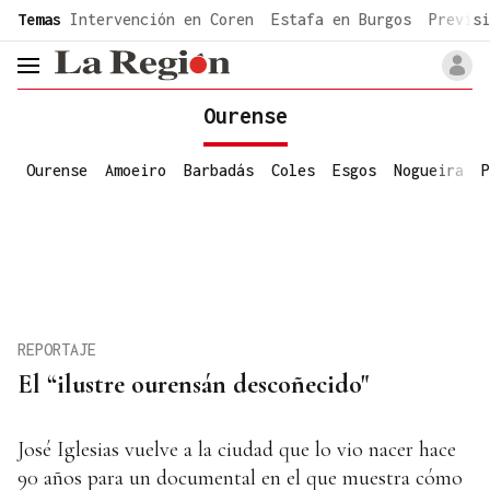
common.go-to-content
Temas
Intervención en Coren
Estafa en Burgos
Previsi
header.menu.open
Ourense
Ourense
Amoeiro
Barbadás
Coles
Esgos
Nogueira
P
REPORTAJE
El “ilustre ourensán descoñecido"
José Iglesias vuelve a la ciudad que lo vio nacer hace
90 años para un documental en el que muestra cómo