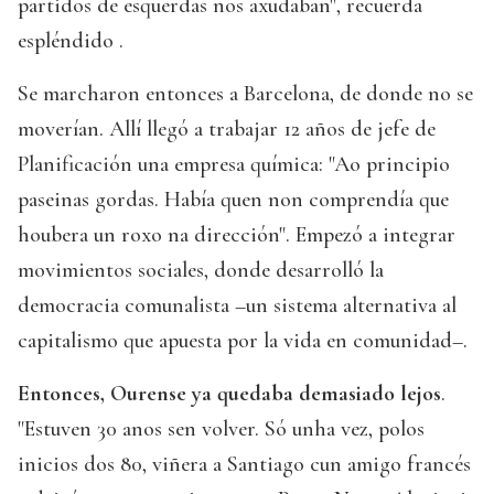
partidos de esquerdas nos axudaban", recuerda
espléndido .
Se marcharon entonces a Barcelona, de donde no se
moverían. Allí llegó a trabajar 12 años de jefe de
Planificación una empresa química: "Ao principio
paseinas gordas. Había quen non comprendía que
houbera un roxo na dirección". Empezó a integrar
movimientos sociales, donde desarrolló la
democracia comunalista –un sistema alternativa al
capitalismo que apuesta por la vida en comunidad–.
Entonces, Ourense ya quedaba demasiado lejos
.
"Estuven 30 anos sen volver. Só unha vez, polos
inicios dos 80, viñera a Santiago cun amigo francés