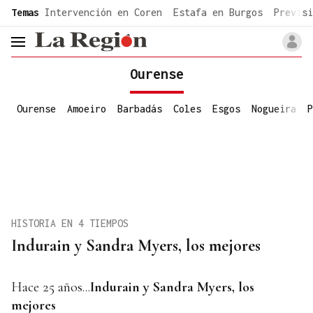
common.go-to-content
Temas
Intervención en Coren
Estafa en Burgos
Previsi
header.menu.open
Ourense
Ourense
Amoeiro
Barbadás
Coles
Esgos
Nogueira
P
HISTORIA EN 4 TIEMPOS
Indurain y Sandra Myers, los mejores
Hace 25 años...
Indurain y Sandra Myers, los
mejores