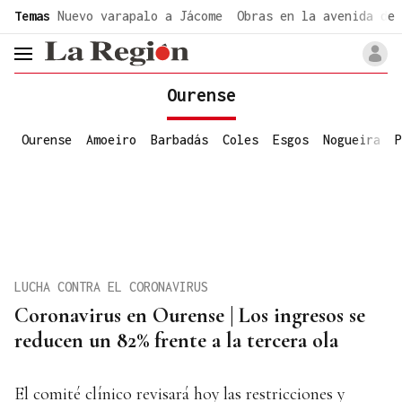
common.go-to-content
Temas
Nuevo varapalo a Jácome
Obras en la avenida de 
header.menu.open
Ourense
Ourense
Amoeiro
Barbadás
Coles
Esgos
Nogueira
P
LUCHA CONTRA EL CORONAVIRUS
Coronavirus en Ourense | Los ingresos se
reducen un 82% frente a la tercera ola
El comité clínico revisará hoy las restricciones y