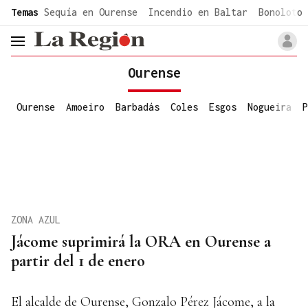
common.go-to-content
Temas
Sequía en Ourense
Incendio en Baltar
Bonoloto 
header.menu.open
Ourense
Ourense
Amoeiro
Barbadás
Coles
Esgos
Nogueira
P
ZONA AZUL
Jácome suprimirá la ORA en Ourense a
partir del 1 de enero
El alcalde de Ourense, Gonzalo Pérez Jácome, a la