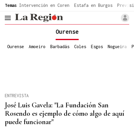
common.go-to-content
Temas
Intervención en Coren
Estafa en Burgos
Previsi
header.menu.open
Ourense
Ourense
Amoeiro
Barbadás
Coles
Esgos
Nogueira
P
ENTREVISTA
José Luis Gavela: "La Fundación San
Rosendo es ejemplo de cómo algo de aquí
puede funcionar"