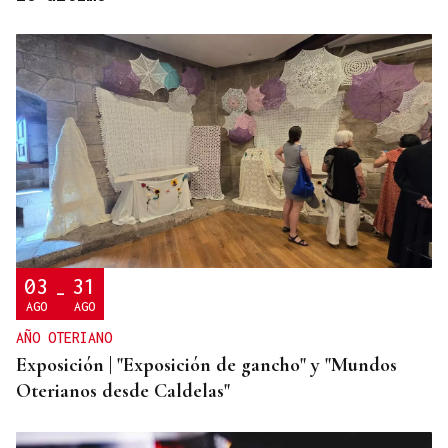
MOVILIDAD VERANO
Un coche todo el verano por 16.32 euros,
entregado en tu puerta
03
31
-
AGO
AGO
AÑO OTERIANO
Exposición | "Exposición de gancho" y "Mundos
Oterianos desde Caldelas"