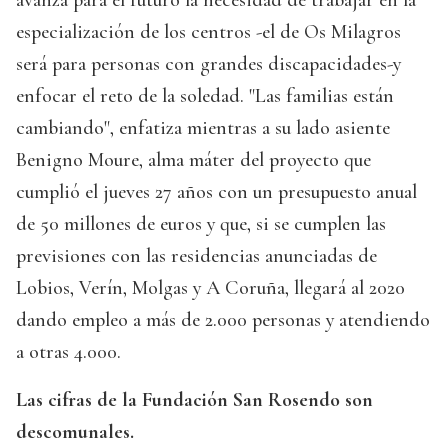
avanza para el futuro la necesidad de trabajar en la
especialización de los centros -el de Os Milagros
será para personas con grandes discapacidades-y
enfocar el reto de la soledad. "Las familias están
cambiando", enfatiza mientras a su lado asiente
Benigno Moure, alma máter del proyecto que
cumplió el jueves 27 años con un presupuesto anual
de 50 millones de euros y que, si se cumplen las
previsiones con las residencias anunciadas de
Lobios, Verín, Molgas y A Coruña, llegará al 2020
dando empleo a más de 2.000 personas y atendiendo
a otras 4.000.
Las cifras de la Fundación San Rosendo son
descomunales.