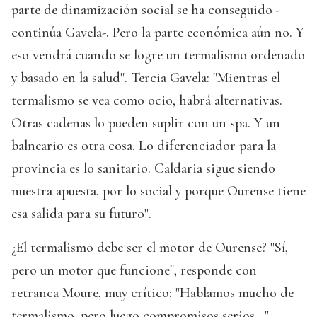
parte de dinamización social se ha conseguido -
continúa Gavela-. Pero la parte económica aún no. Y
eso vendrá cuando se logre un termalismo ordenado
y basado en la salud". Tercia Gavela: "Mientras el
termalismo se vea como ocio, habrá alternativas.
Otras cadenas lo pueden suplir con un spa. Y un
balneario es otra cosa. Lo diferenciador para la
provincia es lo sanitario. Caldaria sigue siendo
nuestra apuesta, por lo social y porque Ourense tiene
esa salida para su futuro".
¿El termalismo debe ser el motor de Ourense? "Sí,
pero un motor que funcione", responde con
retranca Moure, muy crítico: "Hablamos mucho de
termalismo, pero luego compromisos serios...".