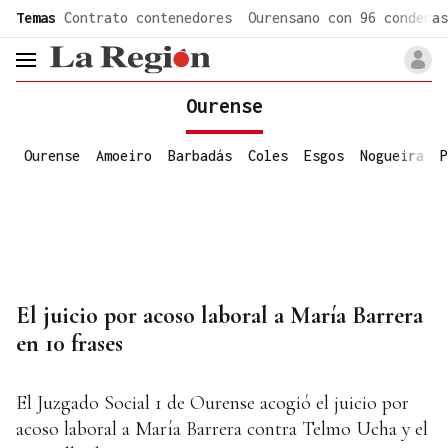
common.go-to-content
Temas
Contrato contenedores
Ourensano con 96 condenas
header.menu.open
Ourense
Ourense
Amoeiro
Barbadás
Coles
Esgos
Nogueira
P
El juicio por acoso laboral a María Barrera
en 10 frases
El Juzgado Social 1 de Ourense acogió el juicio por
acoso laboral a María Barrera contra Telmo Ucha y el