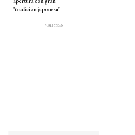
apertura con gran
"tradición japonesa"