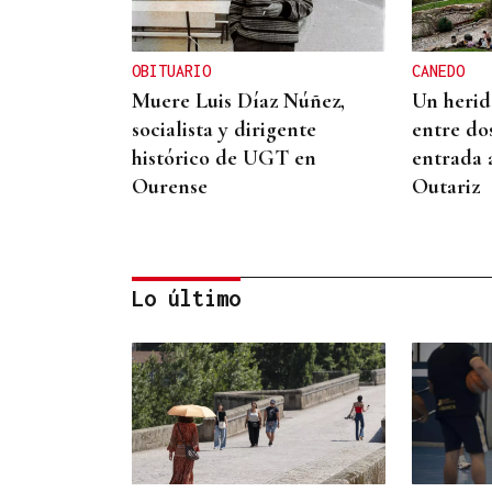
OBITUARIO
CANEDO
Muere Luis Díaz Núñez,
Un herido
socialista y dirigente
entre do
histórico de UGT en
entrada 
Ourense
Outariz
Lo último
CONATO EXTINGUIDO
Vídeo | Se desata un
incendio forestal en una
cantera de Untes