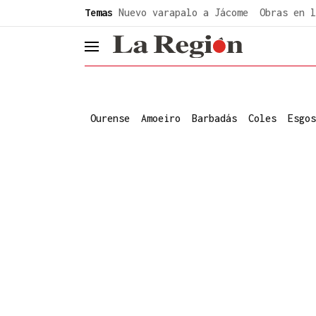
common.go-to-content
Temas
Nuevo varapalo a Jácome
Obras en l
header.menu.open
Ourense
Amoeiro
Barbadás
Coles
Esgos