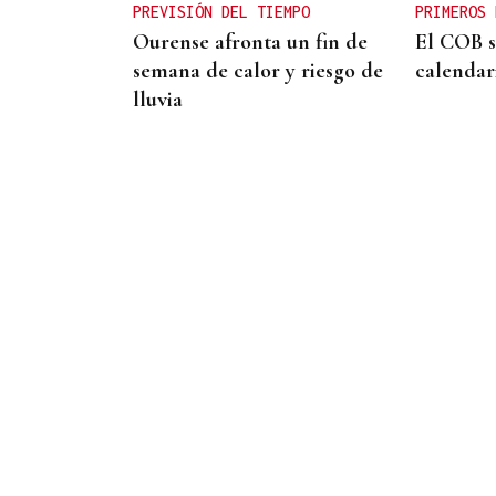
PREVISIÓN DEL TIEMPO
PRIMEROS 
Ourense afronta un fin de
El COB s
semana de calor y riesgo de
calendar
lluvia
Chicho Outeiriño
DEAMBULANDO
La más alta costa de Galicia,
donde lo agreste hace florecer el
mito