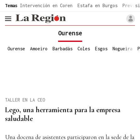
common.go-to-content
Temas
Intervención en Coren
Estafa en Burgos
Previsi
header.menu.open
Ourense
Ourense
Amoeiro
Barbadás
Coles
Esgos
Nogueira
P
TALLER EN LA CEO
Lego, una herramienta para la empresa
saludable
Una docena de asistentes participaron en la sede de la