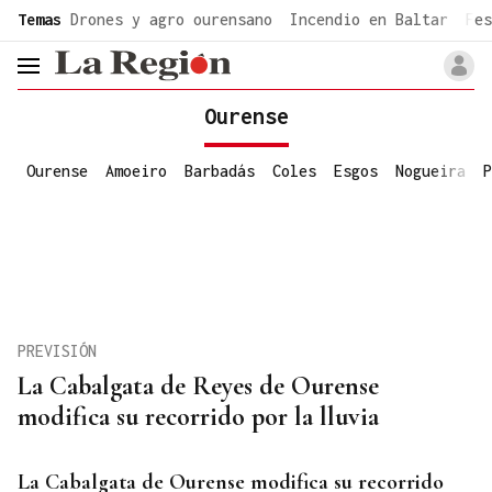
common.go-to-content
Temas
Drones y agro ourensano
Incendio en Baltar
Fes
header.menu.open
Ourense
Ourense
Amoeiro
Barbadás
Coles
Esgos
Nogueira
P
PREVISIÓN
La Cabalgata de Reyes de Ourense
modifica su recorrido por la lluvia
La Cabalgata de Ourense modifica su recorrido