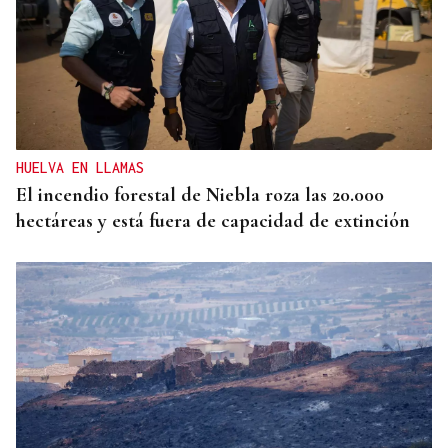
HELICOPTERO MEDICALIZADO
Un motorista en estado grave tras una colisión en
Velle
HUELVA EN LLAMAS
El incendio forestal de Niebla roza las 20.000
hectáreas y está fuera de capacidad de extinción