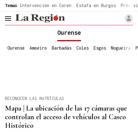
common.go-to-content
Temas
Intervención en Coren
Estafa en Burgos
Previsi
header.menu.open
Ourense
Ourense
Amoeiro
Barbadás
Coles
Esgos
Nogueira
P
RECONOCEN LAS MATRÍCULAS
Mapa | La ubicación de las 17 cámaras que
controlan el acceso de vehículos al Casco
Histórico