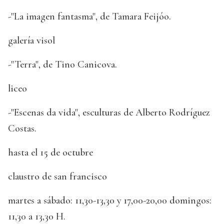
-"La imagen fantasma", de Tamara Feijóo.
galería visol
-"Terra", de Tino Canicova.
liceo
-"Escenas da vida", esculturas de Alberto Rodríguez
Costas.
hasta el 15 de octubre
claustro de san francisco
martes a sábado: 11,30-13,30 y 17,00-20,00 domingos:
11,30 a 13,30 H.