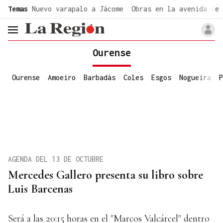
common.go-to-content
Temas
Nuevo varapalo a Jácome
Obras en la avenida de 
header.menu.open
Ourense
Ourense
Amoeiro
Barbadás
Coles
Esgos
Nogueira
P
AGENDA DEL 13 DE OCTUBRE
Mercedes Gallero presenta su libro sobre
Luis Barcenas
Será a las 20:15 horas en el "Marcos Valcárcel" dentro