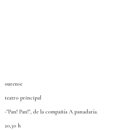
ourense
teatro principal
-"Pan! Pan!", de la compañía A panadaría.
20,30 h