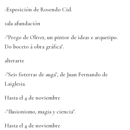
-Exposición de Rosendo Cid.
sala afundación
-"Prego de Oliver, un pintor de ideas e arquetipo.
Do boceto á obra gráfica".
alterarte
-"Seis fisterras de auga", de Juan Fernando de
Laiglesia.
Hasta el 4 de noviembre
-"Ilusionismo, magia y ciencia".
Hasta el 4 de noviembre