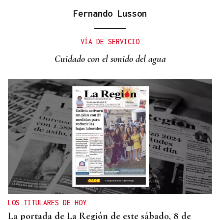
Fernando Lusson
CANEDO
Un herido en la colisión entre dos coches en la
VÍA DE SERVICIO
entrada a las termas de Outariz
Cuidado con el sonido del agua
LOS TITULARES DE HOY
La portada de La Región de este sábado, 8 de