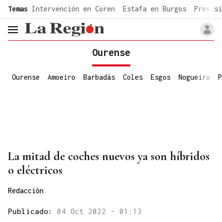
common.go-to-content
Temas
Intervención en Coren
Estafa en Burgos
Previsi
header.menu.open
Ourense
Ourense
Amoeiro
Barbadás
Coles
Esgos
Nogueira
P
La mitad de coches nuevos ya son híbridos
o eléctricos
Redacción
Publicado:
04 Oct 2022 - 01:13