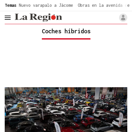
common.go-to-content
Temas
Nuevo varapalo a Jácome
Obras en la avenida de 
header.menu.open
Coches híbridos