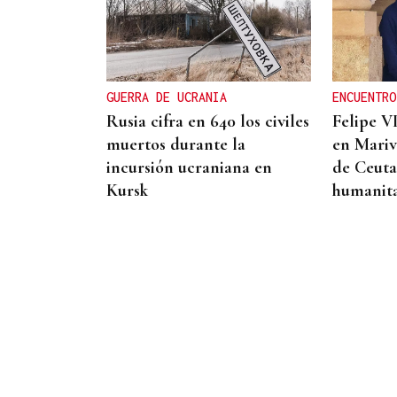
ENTREVISTA
Jorge Vázquez: "Nuestro
objetivo a 2028 es crecer
creando valor para el
GUERRA DE UCRANIA
ENCUENTRO
accionista y para el equipo
Rusia cifra en 640 los civiles
Felipe VI
que lo hace posible"
muertos durante la
en Mariv
incursión ucraniana en
de Ceuta 
Kursk
humanita
CRISIS ARANCELARIA
EEUU ha reembolsado