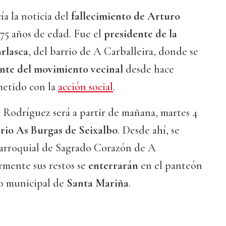
a la noticia del
fallecimiento de Arturo
 75 años de edad. Fue el
presidente de la
rlasca
, del barrio de A Carballeira, donde se
ente del movimiento vecinal
desde hace
etido con la
acción social
.
 Rodríguez será a partir de mañana, martes 4
rio As Burgas de Seixalbo
. Desde ahí, se
a parroquial de Sagrado Corazón de A
ormente sus restos se
enterrarán
en el panteón
io municipal de
Santa Mariña
.