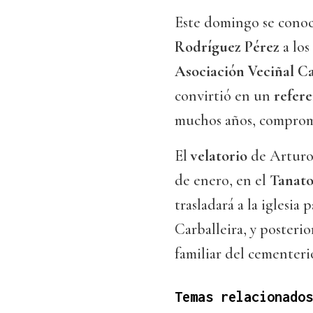
Este domingo se conocí
Rodríguez Pérez
a los
Asociación Veciñal Ca
convirtió en un
refer
muchos años, comprom
El
velatorio
de Arturo
de enero, en el
Tanato
trasladará a la iglesi
Carballeira, y posteri
familiar del cementer
Temas relacionados