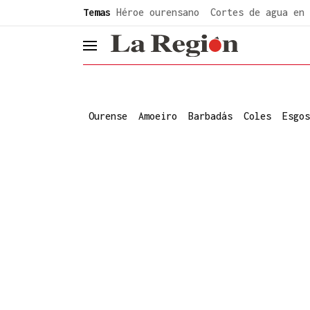
common.go-to-content
Temas
Héroe ourensano
Cortes de agua en 
header.menu.open
Ourense
Amoeiro
Barbadás
Coles
Esgos