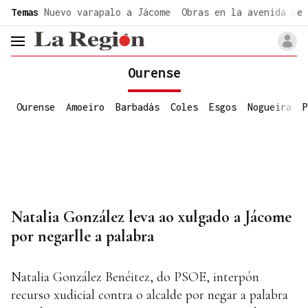
common.go-to-content
Temas
Nuevo varapalo a Jácome
Obras en la avenida de 
header.menu.open
Ourense
Ourense
Amoeiro
Barbadás
Coles
Esgos
Nogueira
P
Natalia González leva ao xulgado a Jácome
por negarlle a palabra
Natalia González Benéitez, do PSOE, interpón
recurso xudicial contra o alcalde por negar a palabra