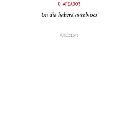
O AFIADOR
Un día haberá autobuses
MADRES LACTANTES
Una "tetada" en Ourense para hacer visible la
lactancia