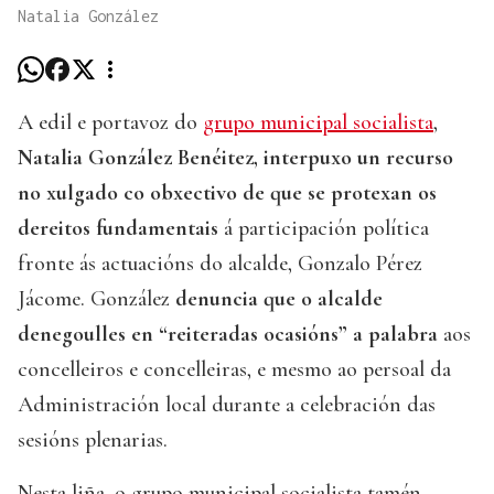
Natalia González
A edil e portavoz do
grupo municipal socialista
,
Natalia González Benéitez, interpuxo un recurso
no xulgado co obxectivo de que se protexan os
dereitos fundamentais
á participación política
fronte ás actuacións do alcalde, Gonzalo Pérez
Jácome. González
denuncia que o alcalde
denegoulles en “reiteradas ocasións” a palabra
aos
concelleiros e concelleiras, e mesmo ao persoal da
Administración local durante a celebración das
sesións plenarias.
Nesta liña, o grupo municipal socialista tamén