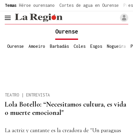
common.go-to-content
Temas
Héroe ourensano
Cortes de agua en Ourense
Pres
header.menu.open
Ourense
Ourense
Amoeiro
Barbadás
Coles
Esgos
Nogueira
P
TEATRO | ENTREVISTA
Lola Botello: “Necesitamos cultura, es vida
o muerte emocional"
La actriz y cantante es la creadora de "Un paraguas