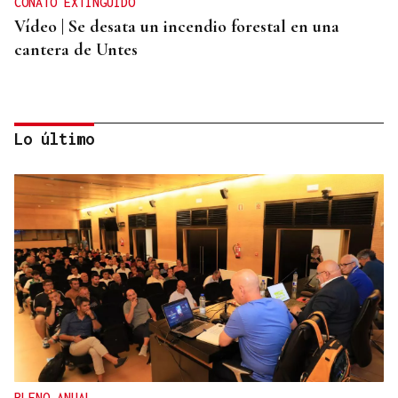
CONATO EXTINGUIDO
Vídeo | Se desata un incendio forestal en una
cantera de Untes
Lo último
ENTREVISTA
Jorge Vázquez: "Nuestro objetivo a 2028 es crecer
creando valor para el accionista y para el equipo
que lo hace posible"
PLENO ANUAL