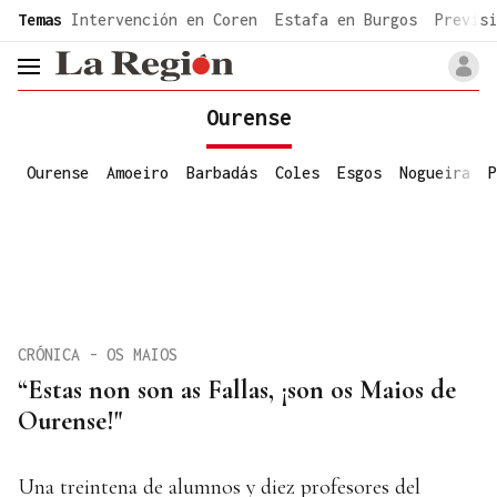
common.go-to-content
Temas
Intervención en Coren
Estafa en Burgos
Previsi
header.menu.open
Ourense
Ourense
Amoeiro
Barbadás
Coles
Esgos
Nogueira
P
CRÓNICA - OS MAIOS
“Estas non son as Fallas, ¡son os Maios de
Ourense!"
Una treintena de alumnos y diez profesores del