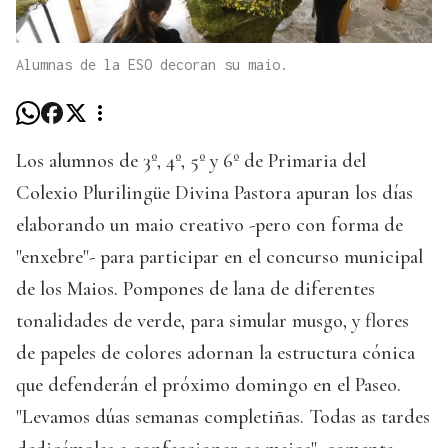
Alumnas de la ESO decoran su maio.
Los alumnos de 3º, 4º, 5º y 6º de Primaria del
Colexio Plurilingüe Divina Pastora apuran los días
elaborando un maio creativo -pero con forma de
"enxebre"- para participar en el concurso municipal
de los Maios. Pompones de lana de diferentes
tonalidades de verde, para simular musgo, y flores
de papeles de colores adornan la estructura cónica
que defenderán el próximo domingo en el Paseo.
"Levamos dúas semanas completiñas. Todas as tardes