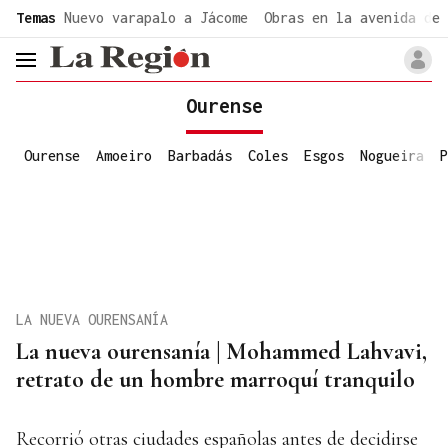
common.go-to-content
Temas
Nuevo varapalo a Jácome
Obras en la avenida de 
header.menu.open
Ourense
Ourense
Amoeiro
Barbadás
Coles
Esgos
Nogueira
P
LA NUEVA OURENSANÍA
La nueva ourensanía | Mohammed Lahvavi,
retrato de un hombre marroquí tranquilo
Recorrió otras ciudades españolas antes de decidirse