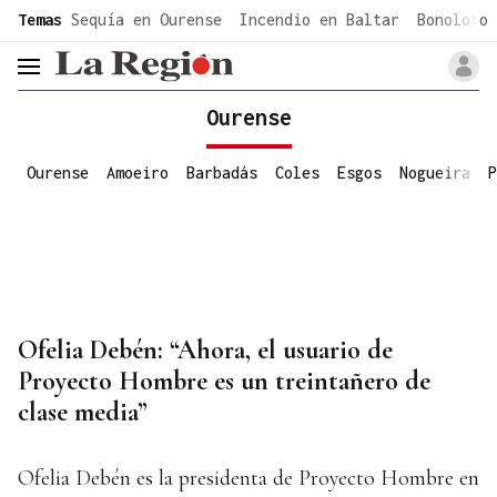
common.go-to-content
Temas
Sequía en Ourense
Incendio en Baltar
Bonoloto 
header.menu.open
Ourense
Ourense
Amoeiro
Barbadás
Coles
Esgos
Nogueira
P
Ofelia Debén: “Ahora, el usuario de
Proyecto Hombre es un treintañero de
clase media”
Ofelia Debén es la presidenta de Proyecto Hombre en