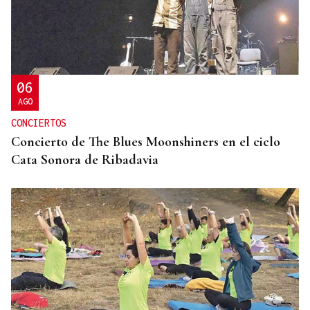
ENTREVISTA
Jorge Vázquez: "Nuestro objetivo a 2028 es crecer
creando valor para el accionista y para el equipo
que lo hace posible"
06
AGO
CONCIERTOS
Concierto de The Blues Moonshiners en el ciclo
Cata Sonora de Ribadavia