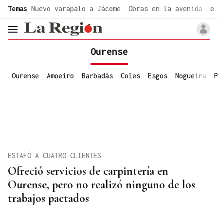
common.go-to-content
Temas
Nuevo varapalo a Jácome
Obras en la avenida de 
header.menu.open
Ourense
Ourense
Amoeiro
Barbadás
Coles
Esgos
Nogueira
P
ESTAFÓ A CUATRO CLIENTES
Ofreció servicios de carpintería en
Ourense, pero no realizó ninguno de los
trabajos pactados