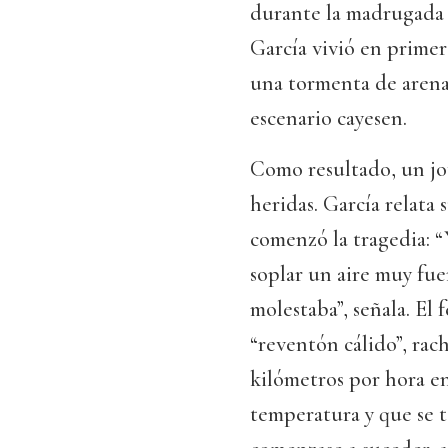
durante la madrugada 
García vivió en prime
una tormenta de arena 
escenario cayesen.
Como resultado, un jov
heridas. García relata
comenzó la tragedia: 
soplar un aire muy fue
molestaba”, señala. El
“reventón cálido”, rac
kilómetros por hora e
temperatura y que se t