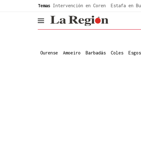
common.go-to-content
Temas
Intervención en Coren
Estafa en Bu
header.menu.open
Ourense
Amoeiro
Barbadás
Coles
Esgos