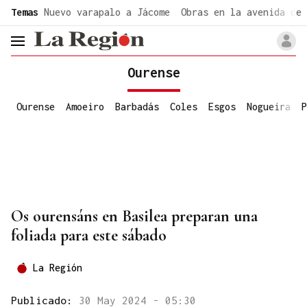
common.go-to-content
Temas
Nuevo varapalo a Jácome
Obras en la avenida de 
header.menu.open
Ourense
Ourense
Amoeiro
Barbadás
Coles
Esgos
Nogueira
P
Os ourensáns en Basilea preparan una
foliada para este sábado
La Región
Publicado:
30 May 2024 - 05:30