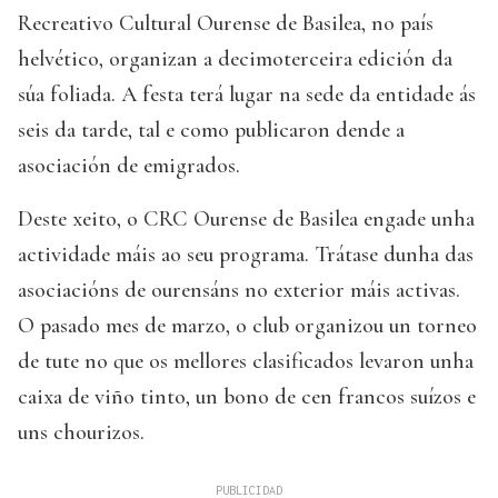
Recreativo Cultural Ourense de Basilea, no país
helvético, organizan a decimoterceira edición da
súa foliada. A festa terá lugar na sede da entidade ás
seis da tarde, tal e como publicaron dende a
asociación de emigrados.
Deste xeito, o CRC Ourense de Basilea engade unha
actividade máis ao seu programa. Trátase dunha das
asociacións de ourensáns no exterior máis activas.
O pasado mes de marzo, o club organizou un torneo
de tute no que os mellores clasificados levaron unha
caixa de viño tinto, un bono de cen francos suízos e
uns chourizos.