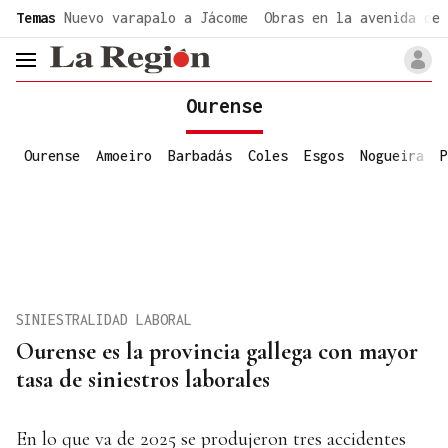
common.go-to-content
Temas
Nuevo varapalo a Jácome
Obras en la avenida de 
header.menu.open
Ourense
Ourense
Amoeiro
Barbadás
Coles
Esgos
Nogueira
P
SINIESTRALIDAD LABORAL
Ourense es la provincia gallega con mayor
tasa de siniestros laborales
En lo que va de 2025 se produjeron tres accidentes