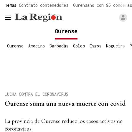
common.go-to-content
Temas
Contrato contenedores
Ourensano con 96 condenas
header.menu.open
Ourense
Ourense
Amoeiro
Barbadás
Coles
Esgos
Nogueira
P
LUCHA CONTRA EL CORONAVIRUS
Ourense suma una nueva muerte con covid
La provincia de Ourense reduce los casos activos de
coronavirus