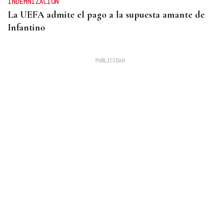
INDEMNIZACIÓN
La UEFA admite el pago a la supuesta amante de
Infantino
27 PUNTOS EN GALICIA
La Guardia Civil desplegará un dispositivo por el
eclipse con más de 24.000 agentes